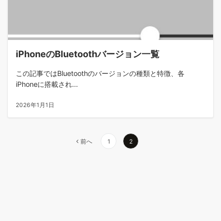
iPhoneのBluetoothバージョン一覧
この記事ではBluetoothのバージョンの種類と特徴、各
iPhoneに搭載され...
2026年1月1日
投
前へ
1
2
稿
の
ペ
ー
ジ
送